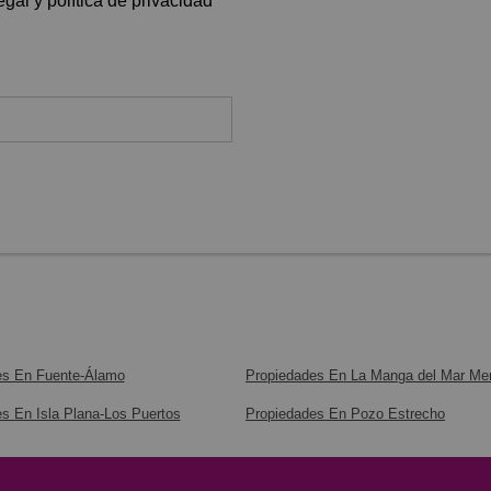
gal y política de privacidad
es En Fuente-Álamo
Propiedades En La Manga del Mar Me
s En Isla Plana-Los Puertos
Propiedades En Pozo Estrecho