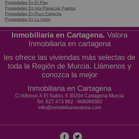
Propiedades En El Plan
Propiedades En Isla Plana-Los Puertos
Propiedades En Pozo Estrecho
Propiedades En La Unión
Inmobiliaria en Cartagena.
Valora
Inmobiliaria en cartagena
les ofrece las viviendas más selectas de
toda la Región de Murcia. Llámenos y
conozca la mejor
Inmobiliaria en Cartagena
C/ Alfonso X El Sabio, 6 30204 Cartagena Murcia
Tel. 627 473 962 - 968069382
info@inmobiliariavalora.com
mantenimiento informático
chalet en altorreal