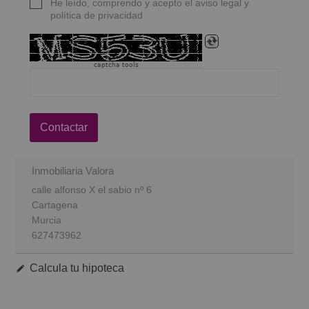
He leído, comprendo y acepto el aviso legal y
política de privacidad
captcha tools
Contactar
Inmobiliaria Valora
calle alfonso X el sabio nº 6
Cartagena
Murcia
627473962
Calcula tu hipoteca